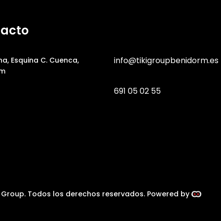
acto
info@tikigroupbenidorm.es
na, Esquina C. Cuenca,
rm
691 05 02 55
i Group. Todos los derechos reservados. Powered by