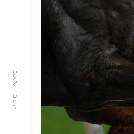
Español
English